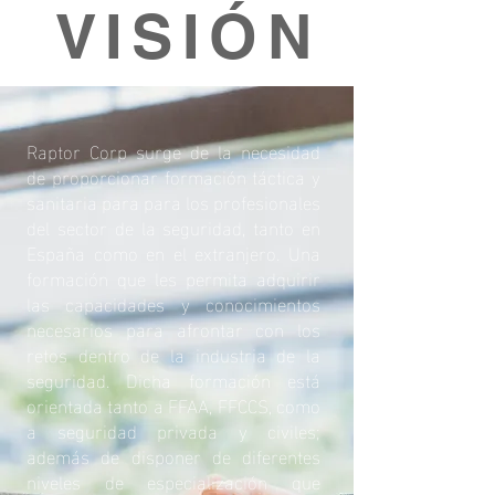
VISIÓN
Raptor Corp surge de la necesidad
de proporcionar formación táctica y
sanitaria para para los profesionales
del sector de la seguridad, tanto en
España como en el extranjero. Una
formación que les permita adquirir
las capacidades y conocimientos
necesarios para afrontar con los
retos dentro de la industria de la
seguridad. Dicha formación está
orientada tanto a FFAA, FFCCS, como
a seguridad privada y civiles;
además de disponer de diferentes
niveles de especialización que