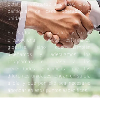
permiten ajustarse a la experiencia
particular de cada operador o
unidad.
En Raptor Corp no solo buscamos
proporcionar unos estándares
globales, sino que también
diseñamos y adecuamos los
programas en base a las
necesidades específicas que las
diferentes unidades tengan en su día
a día, y que por ello sea necesario
ahondar en esos puntos específicos.
Dicha formación debe estar basada
en la experiencia, por ello Raptor
Corp dispone de instructores con
amplia experiencia en las áreas
clave de los cursos que impartimos,
realizada tanto a nivel nacional